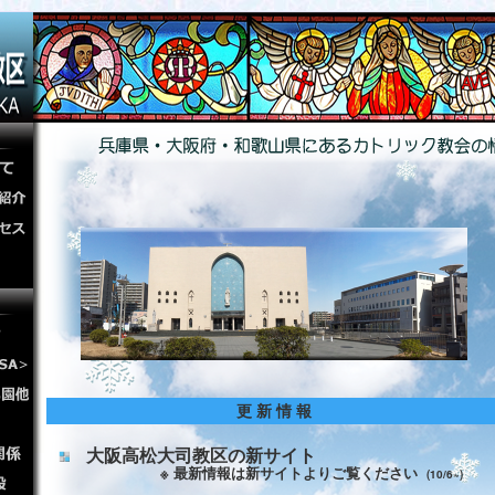
更 新 情 報
大阪高松大司教区の新サイト
※ 最新情報は新サイトよりご覧ください
(10/6~)