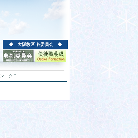
◆ 大阪教区 各委員会 ◆
 ン ク *