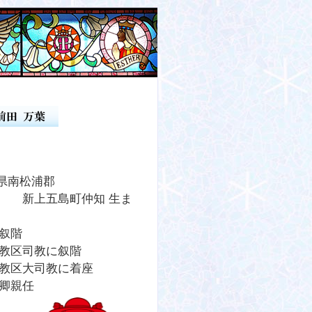
崎県南松浦郡
町仲知 生ま
祭叙階
広島教区司教に叙階
大阪教区大司教に着座
機卿親任