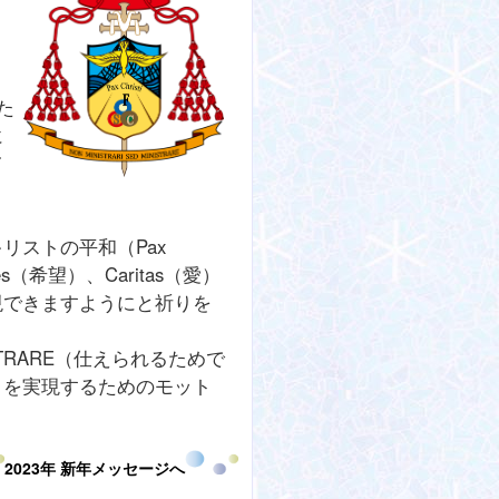
た
に
て
・
リストの平和（Pax
s（希望）、Caritas（愛）
現できますようにと祈りを
NISTRARE（仕えられるためで
」を実現するためのモット
2023年 新年メッセージへ