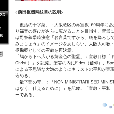
<前田枢機卿紋章の説明>
「復活の十字架」：大阪教区の再宣教150周年にあ
り福音の喜びがさらに広がることを目指す。背景
は司祭叙階時決意「お言葉ですから、網を降ろし
みましょう」のイメージをあしらい、大阪大司教
枢機卿としての召命を再決意。
「鳩から下へ広がる黄金色の聖霊」：宣教目標「キ
Christi）」を記銘。聖霊の内にFides（信仰）、Spe
による不思議な大漁のようにキリストの平和が実
込める。
「最下部の帯」：「NON MINISTRARI SED MI
はなく、仕えるために）」を記銘。「宣教・平和
ーである。