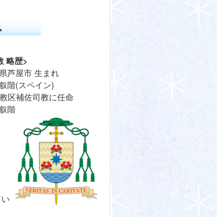
 略歴>
庫県芦屋市 生まれ
祭叙階(スペイン)
大阪教区補佐司教に任命
教叙階
>
。
てい