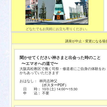
どなたでもお気軽にお立ち寄りください。
講座が中止・変更になる場
聞かせてください神さまと出会った時のこと
〜エマオへの道で〜
大阪高松教区で働く司祭・修道者にご自身の体験をわ
かちあっていただきます
おはなし： 林尚志神父
(ポスターPDF）
日 時： 10/3 (土) 14:00〜15:30
申 込： 不要