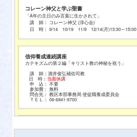
コレーン神父と学ぶ聖書
「A年の主日のみ言葉に生かされて」
講 師： コレーン神父 (淳心会)
日 時： 9/14 10/19 11/9 12/14(月)13:30～15:00
信仰養成連続講座
カテキズムの第２編「キリスト教の神秘を祝う」
講 師：酒井俊弘補佐司教
日 時：
当面休講
申 込： 不要
参加費： 無料
問合先： 教区本部事務局 使徒職養成委員会
ＴＥＬ： 06-6941-9700