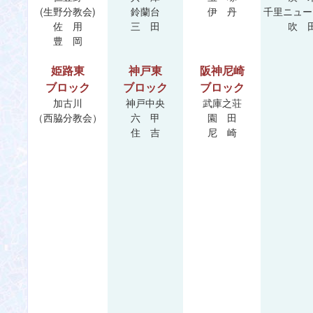
(生野分教会)
鈴蘭台
伊 丹
千里ニュー
佐 用
三 田
吹 
豊 岡
姫路東
神戸東
阪神尼崎
ブロック
ブロック
ブロック
加古川
神戸中央
武庫之荘
（西脇分教会）
六 甲
園 田
住 吉
尼 崎