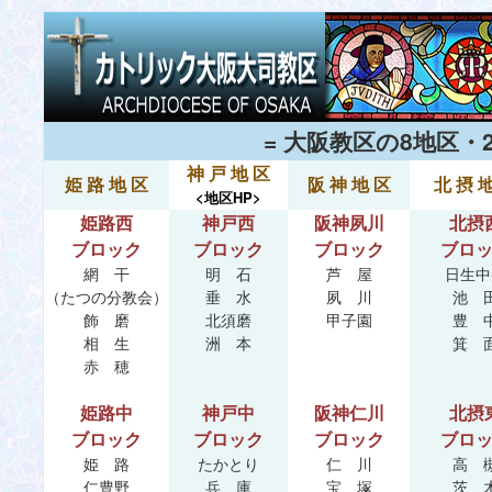
= 大阪教区の8地区・
神 戸 地 区
姫 路 地 区
阪 神 地 区
北 摂 
<地区HP>
姫路西
神戸西
阪神夙川
北摂
ブロック
ブロック
ブロック
ブロ
網 干
明 石
芦 屋
日生中
（たつの分教会）
垂 水
夙 川
池 
飾 磨
北須磨
甲子園
豊 
相 生
洲 本
箕 
赤 穂
姫路中
神戸中
阪神仁川
北摂
ブロック
ブロック
ブロック
ブロ
姫 路
たかとり
仁 川
高 
仁豊野
兵 庫
宝 塚
茨 